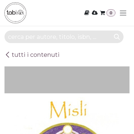
Passa al contenuto
0
tutti i contenuti