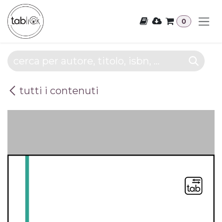
Passa al contenuto
0
tutti i contenuti