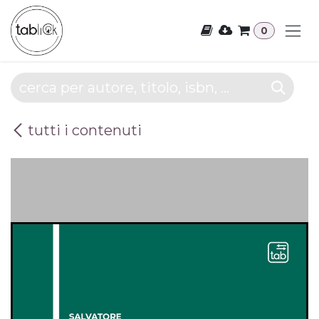
Passa al contenuto
0
tutti i contenuti