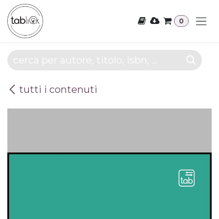
Passa al contenuto
0
tutti i contenuti