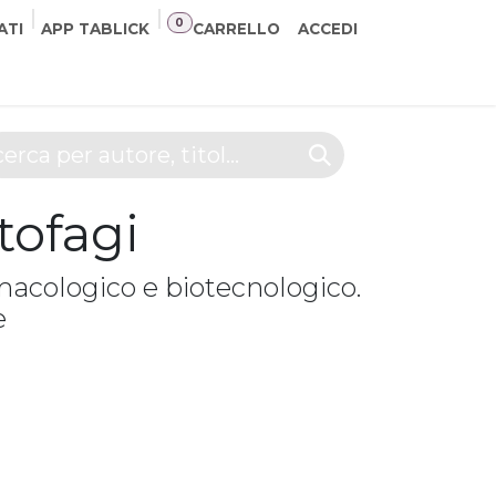
0
ATI
APP TABLICK
CARRELLO
ACCEDI
NER
CONTATTI
itofagi
acologico e biotecnologico.
e