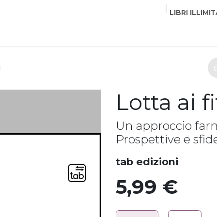
LIBRI ILLIMIT
EDITORI
CORSI
EVENTI
COMMUNITY
PART
i
Lotta ai f
Un approccio farm
Prospettive e sfid
tab edizioni
5,99
€