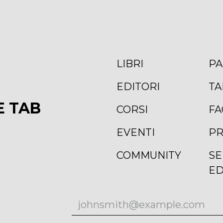
LIBRI
PA
EDITORI
TA
E TAB
CORSI
FA
EVENTI
PR
COMMUNITY
SE
ED