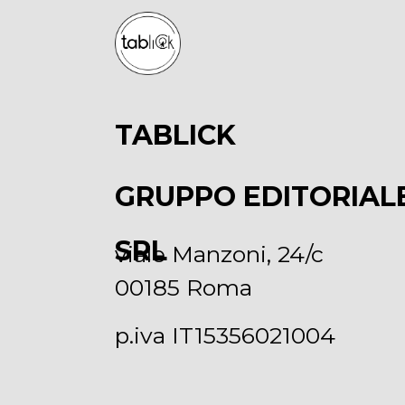
TABLICK
GRUPPO EDITORIAL
SRL
viale Manzoni, 24/c
00185 Roma
p.iva IT15356021004