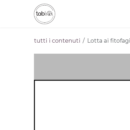
Passa al contenuto
CHI SIAMO
CATALOGO
tutti i contenuti
Lotta ai fitofag