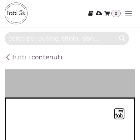
Passa al contenuto
0
tutti i contenuti