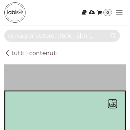
Passa al contenuto
0
tutti i contenuti