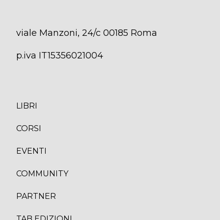
viale Manzoni, 24/c 00185 Roma
p.iva IT15356021004
LIBRI
CORS
I
EVENTI
COMMUNITY
PARTNER
TAB EDIZION
I