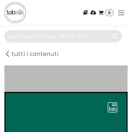
Passa al contenuto
0
tutti i contenuti