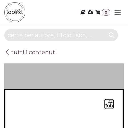
Passa al contenuto
0
tutti i contenuti