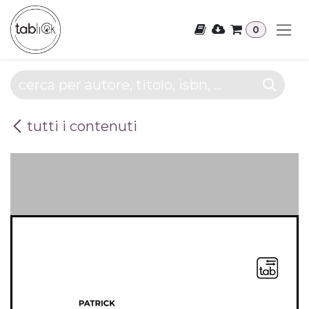
Passa al contenuto
0
tutti i contenuti