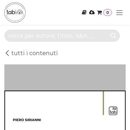
Passa al contenuto
0
tutti i contenuti