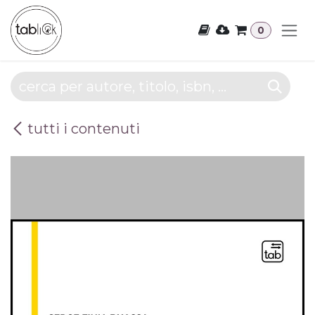
Passa al contenuto
0
tutti i contenuti