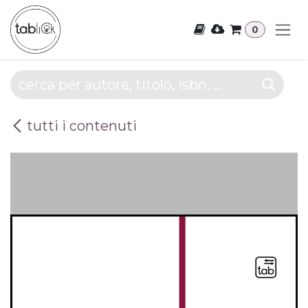
Passa al contenuto
0
tutti i contenuti