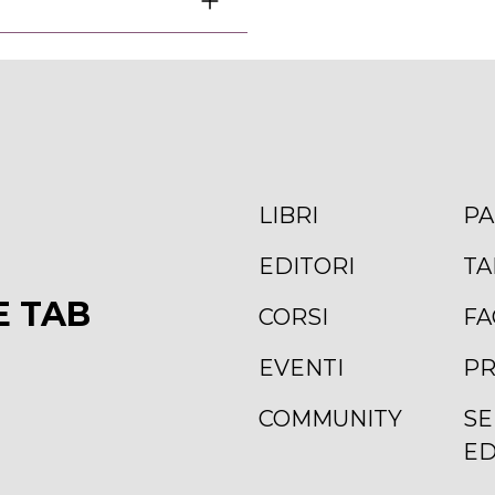
LIBRI
PA
EDITORI
TA
E TAB
CORSI
FA
EVENTI
PR
COMMUNITY
SE
ED