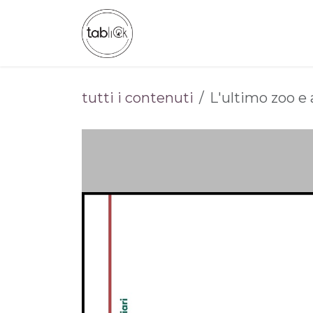
Passa al contenuto
CHI SIAMO
CATALOGO
tutti i contenuti
L'ultimo zoo e a