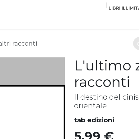
LIBRI ILLIMIT
EDITORI
CORSI
EVENTI
COMMUNITY
PART
ltri racconti
L'ultimo z
racconti
Il destino del cin
orientale
tab edizioni
5,99
€