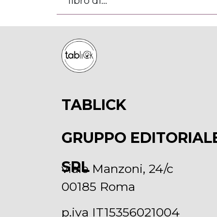
libro di...
TABLICK
GRUPPO EDITORIAL
SRL
viale Manzoni, 24/c
00185 Roma
p.iva IT15356021004