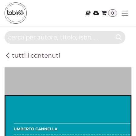
Passa al contenuto
0
tutti i contenuti