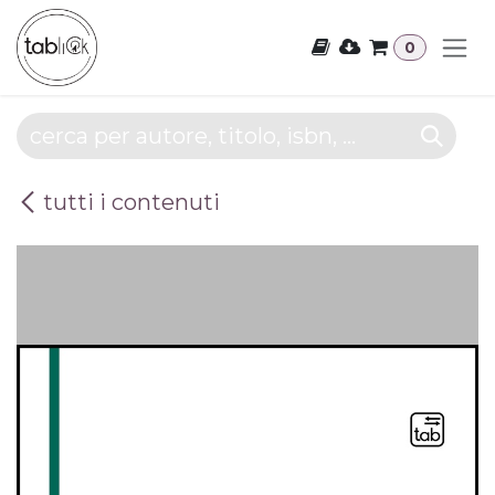
Passa al contenuto
0
tutti i contenuti