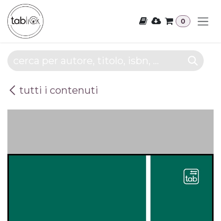
Passa al contenuto
0
tutti i contenuti