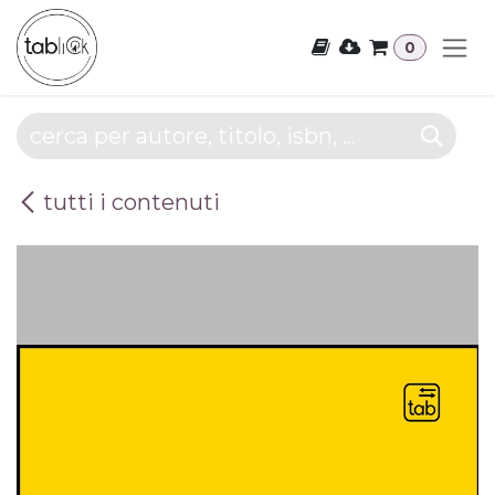
Passa al contenuto
0
tutti i contenuti