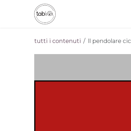
Passa al contenuto
CHI SIAMO
CATALOGO
tutti i contenuti
Il pendolare cic