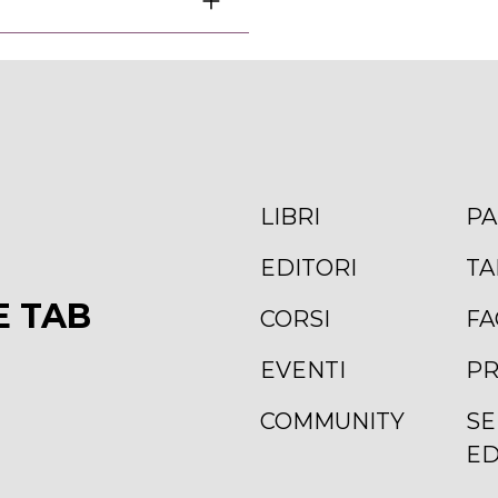
LIBRI
PA
EDITORI
TA
E TAB
CORSI
FA
EVENTI
PR
COMMUNITY
SE
ED