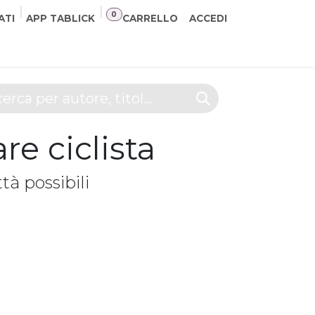
0
ATI
APP TABLICK
CARRELLO
ACCEDI
NER
CONTATTI
re ciclista
ttà possibili