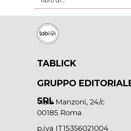
libro di...
TABLICK
GRUPPO EDITORIAL
SRL
viale Manzoni, 24/c
00185 Roma
p.iva IT15356021004