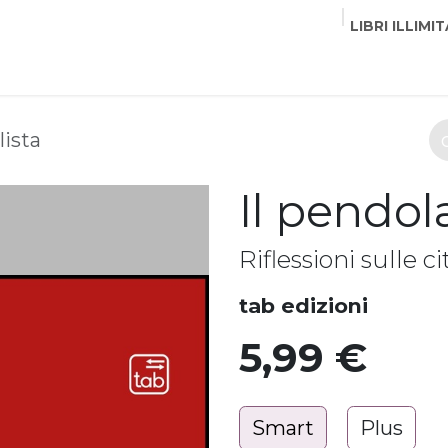
LIBRI ILLIMIT
EDITORI
CORSI
EVENTI
COMMUNITY
PART
lista
Il pendola
Riflessioni sulle ci
tab edizioni
5,99
€
Smart
Plus