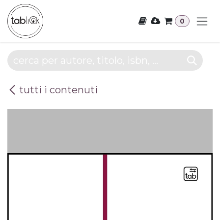
Passa al contenuto
0
tutti i contenuti