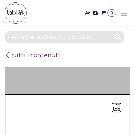
Passa al contenuto
0
tutti i contenuti