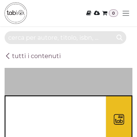
Passa al contenuto
0
tutti i contenuti