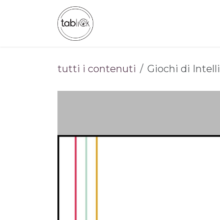
Passa al contenuto
CHI SIAMO
CATALOGO
tutti i contenuti
Giochi di Intell