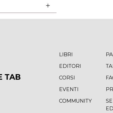
LIBRI
PA
EDITORI
TA
E TAB
CORSI
FA
EVENTI
PR
COMMUNITY
SE
ED