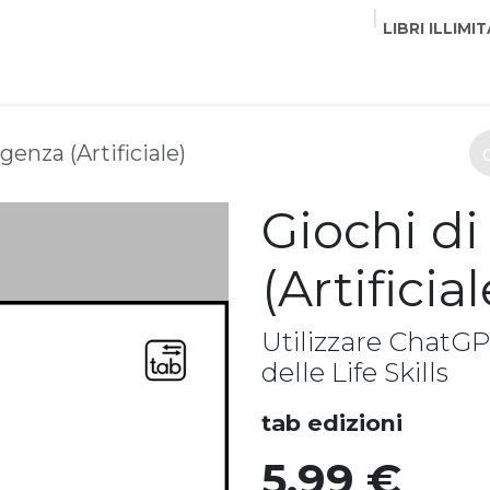
LIBRI ILLIMIT
EDITORI
CORSI
EVENTI
COMMUNITY
PART
igenza (Artificiale)
Giochi di
(Artificial
Utilizzare ChatGPT
delle Life Skills
tab edizioni
5,99
€