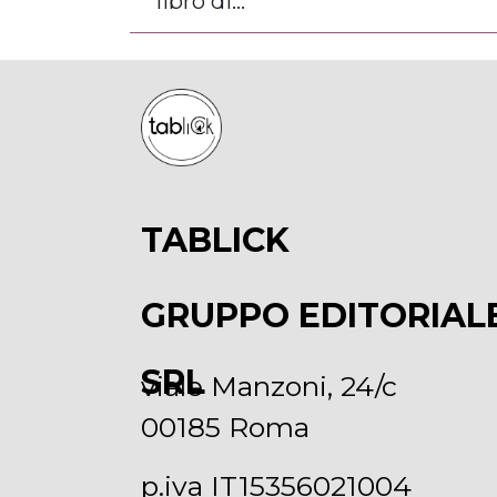
libro di...
TABLICK
GRUPPO EDITORIAL
SRL
viale Manzoni, 24/c
00185 Roma
p.iva IT15356021004