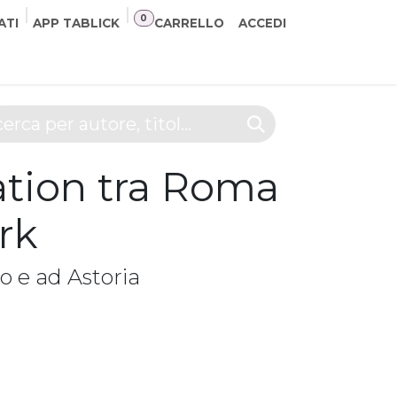
0
ATI
APP TABLICK
CARRELLO
ACCEDI
NER
CONTATTI
ation tra Roma
rk
o e ad Astoria