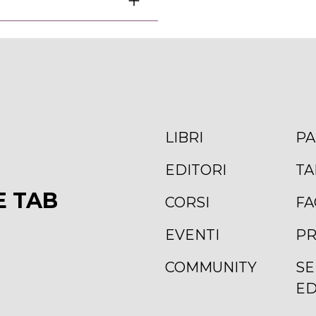
LIBRI
PA
EDITORI
TA
E TAB
CORSI
FA
EVENTI
PR
COMMUNITY
SE
ED