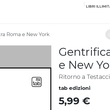
LIBRI ILLIMIT
EDITORI
CORSI
EVENTI
COMMUNITY
PART
 tra Roma e New York
Gentrific
e New Yo
Ritorno a Testacci
tab edizioni
5,99
€