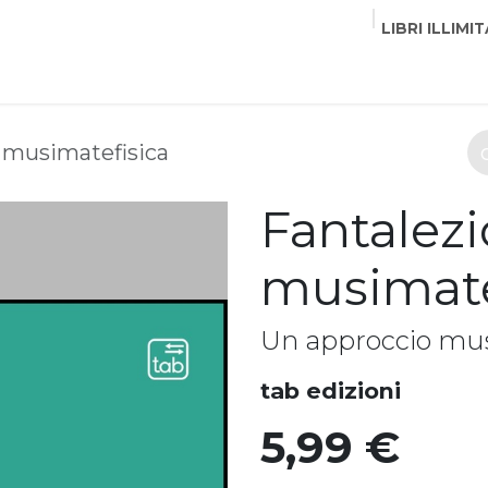
LIBRI ILLIMIT
EDITORI
CORSI
EVENTI
COMMUNITY
PART
i musimatefisica
Fantalezi
musimate
Un approccio musi
tab edizioni
5,99
€