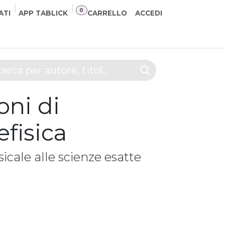
0
ATI
APP TABLICK
CARRELLO
ACCEDI
NER
CONTATTI
oni di
fisica
cale alle scienze esatte