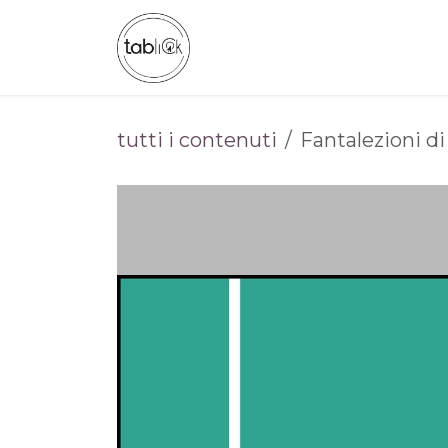
Passa al contenuto
CHI SIAMO
CATALOGO
tutti i contenuti
Fantalezioni d