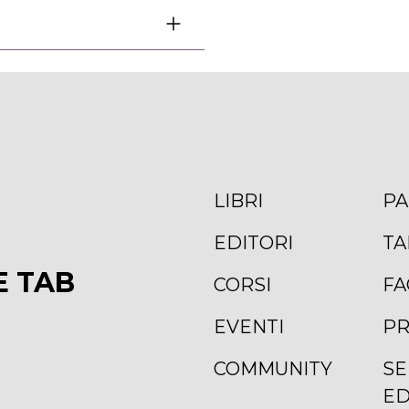
LIBRI
PA
EDITORI
TA
E TAB
CORSI
FA
EVENTI
PR
COMMUNITY
SE
ED