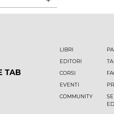
LIBRI
PA
EDITORI
TA
E TAB
CORSI
FA
EVENTI
PR
COMMUNITY
SE
ED