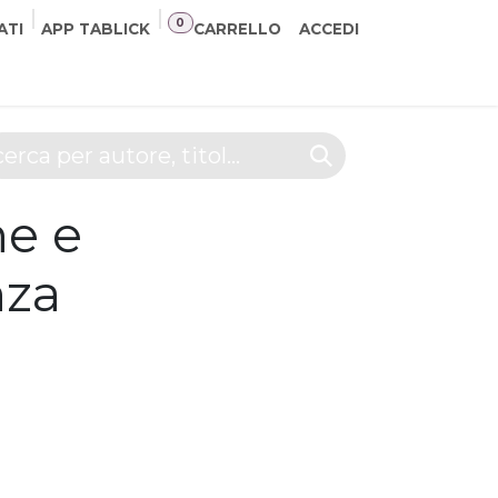
0
ATI
APP TABLICK
CARRELLO
ACCEDI
NER
CONTATTI
ne e
nza