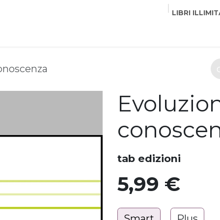
LIBRI ILLIMIT
EDITORI
CORSI
EVENTI
COMMUNITY
PART
conoscenza
Evoluzio
conosce
tab edizioni
5,99
€
Smart
Plus