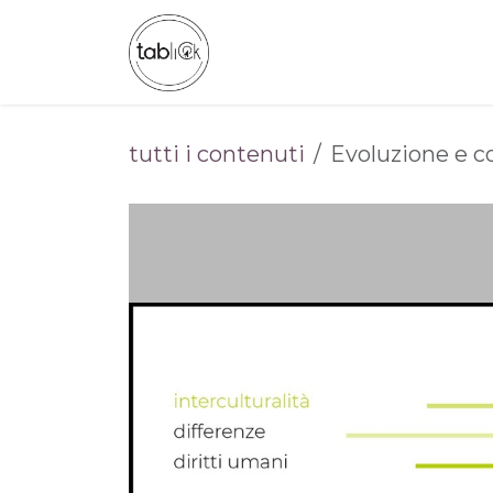
Passa al contenuto
CHI SIAMO
CATALOGO
tutti i contenuti
Evoluzione e 