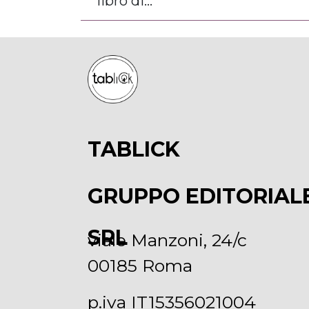
libro di...
TABLICK
GRUPPO EDITORIAL
SRL
viale Manzoni, 24/c
00185 Roma
p.iva IT15356021004