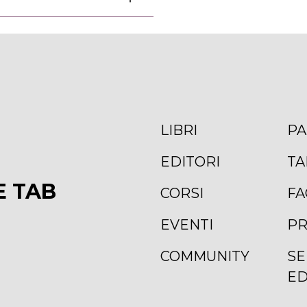
LIBRI
PA
EDITORI
TA
E TAB
CORSI
FA
EVENTI
PR
COMMUNITY
SE
ED