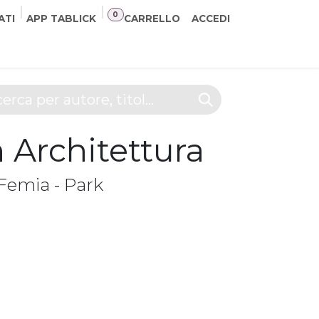
0
ATI
APP TABLICK
CARRELLO
ACCEDI
NER
CONTATTI
n Architettura
 Femia - Park