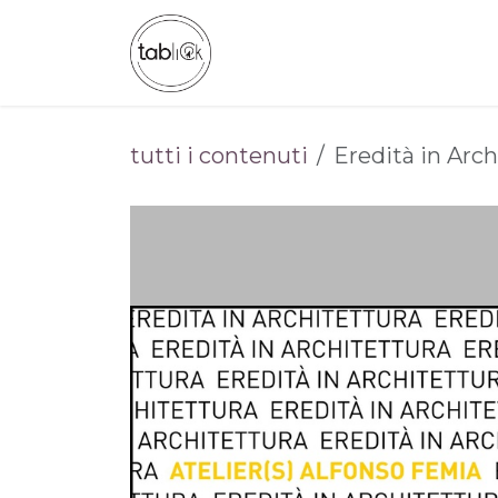
Passa al contenuto
CHI SIAMO
CATALOGO
tutti i contenuti
Eredità in Arch