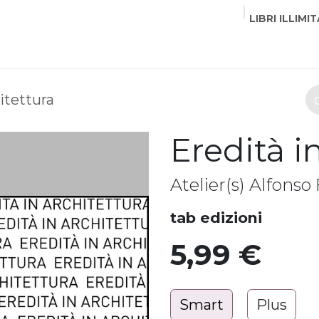
LIBRI ILLIMIT
EDITORI
CORSI
EVENTI
COMMUNITY
PART
itettura
Eredità i
Atelier(s) Alfonso
tab edizioni
5,99
€
Smart
Plus