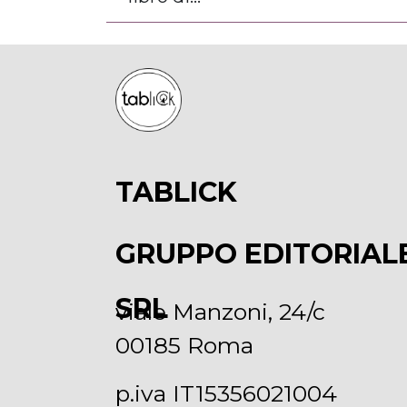
TABLICK
GRUPPO EDITORIAL
SRL
viale Manzoni, 24/c
00185 Roma
p.iva IT15356021004