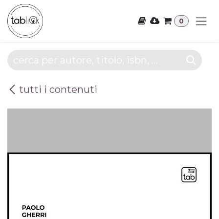
Passa al contenuto
0
tutti i contenuti