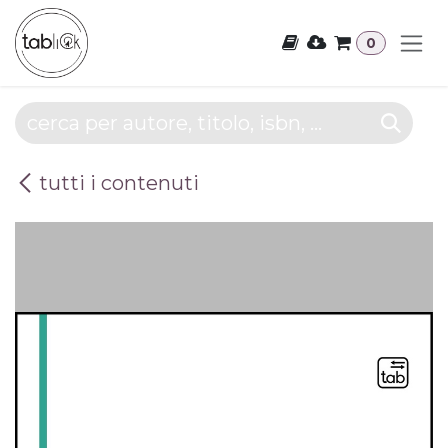
Passa al contenuto
0
tutti i contenuti