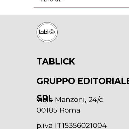
TABLICK
GRUPPO EDITORIAL
SRL
viale Manzoni, 24/c
00185 Roma
p.iva IT15356021004