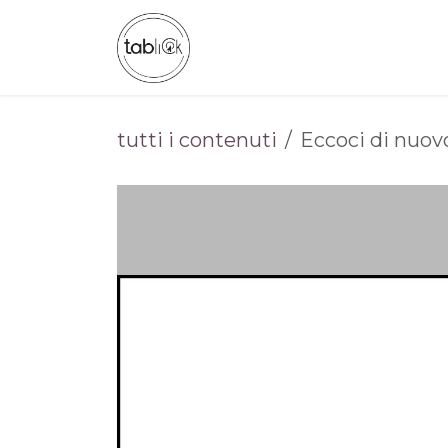
Passa al contenuto
CHI SIAMO
CATALOGO
tutti i contenuti
Eccoci di nuovo