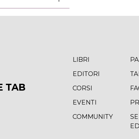
LIBRI
PA
EDITORI
TA
E TAB
CORSI
FA
EVENTI
PR
COMMUNITY
SE
ED