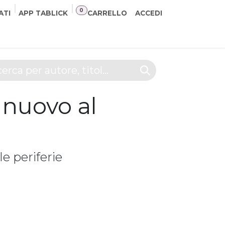
0
ATI
APP TABLICK
CARRELLO
ACCEDI
NER
CONTATTI
 nuovo al
le periferie