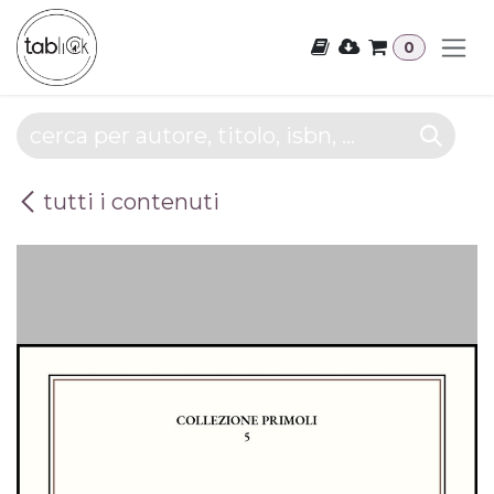
Passa al contenuto
0
tutti i contenuti