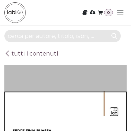
Passa al contenuto
0
tutti i contenuti