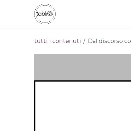
Passa al contenuto
CHI SIAMO
CATALOGO
tutti i contenuti
Dal discorso 