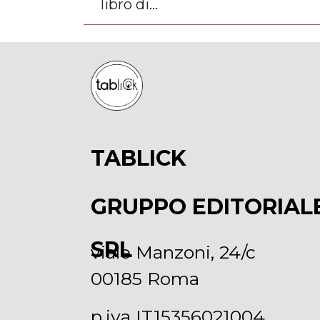
libro di...
TABLICK
GRUPPO EDITORIAL
SRL
viale Manzoni, 24/c
00185 Roma
p.iva IT15356021004