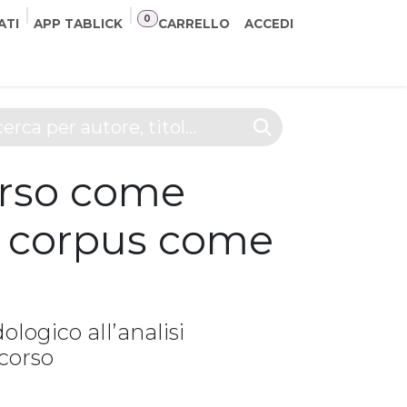
0
ATI
APP TABLICK
CARRELLO
ACCEDI
NER
CONTATTI
orso come
 corpus come
logico all’analisi
corso