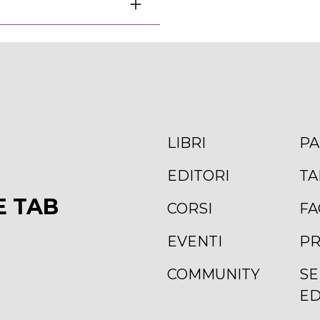
LIBRI
PA
EDITORI
TA
E TAB
CORSI
FA
EVENTI
PR
COMMUNITY
SE
ED