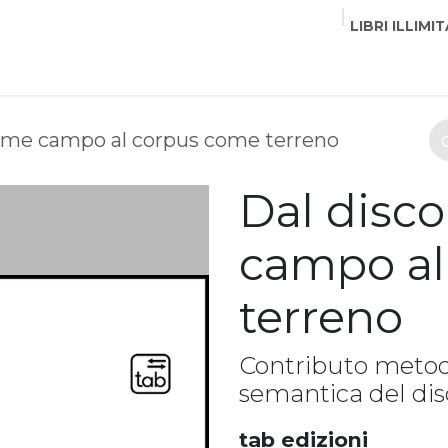
LIBRI ILLIMIT
EDITORI
CORSI
EVENTI
COMMUNITY
PART
come campo al corpus come terreno
Dal disc
campo al
terreno
Contributo metodo
semantica del dis
tab edizioni