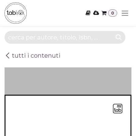
Passa al contenuto
0
tutti i contenuti