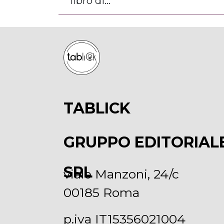
libro di...
TABLICK
GRUPPO EDITORIAL
SRL
viale Manzoni, 24/c
00185 Roma
p.iva IT15356021004