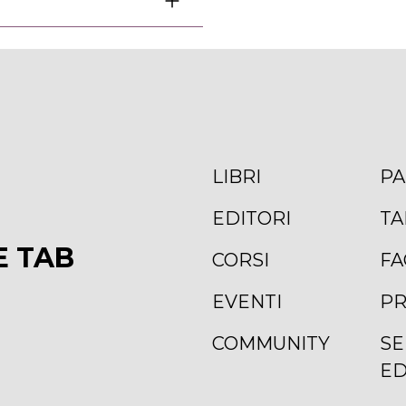
LIBRI
PA
EDITORI
TA
E TAB
CORSI
FA
EVENTI
PR
COMMUNITY
SE
ED