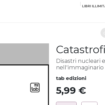
LIBRI ILLIMIT
EDITORI
CORSI
EVENTI
COMMUNITY
PART
Catastrof
Disastri nucleari e
nell'immaginario 
tab edizioni
5,99
€