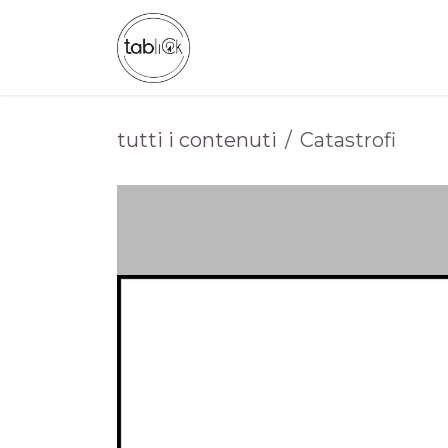
Passa al contenuto
CHI SIAMO
CATALOGO
tutti i contenuti
Catastrofi