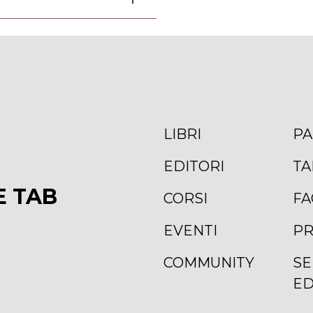
LIBRI
PA
EDITORI
TA
E TAB
CORSI
FA
EVENTI
PR
COMMUNITY
SE
ED