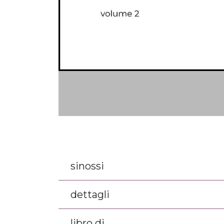
sinossi
dettagli
libro di...