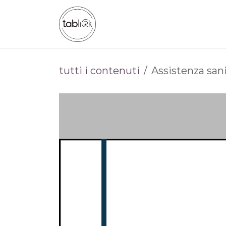
Passa al contenuto
CHI SIAMO
CATALOGO
tutti i contenuti
Assistenza sani