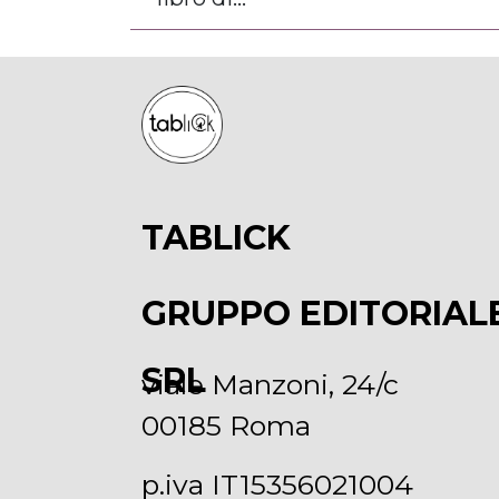
TABLICK
GRUPPO EDITORIAL
SRL
viale Manzoni, 24/c
00185 Roma
p.iva IT15356021004