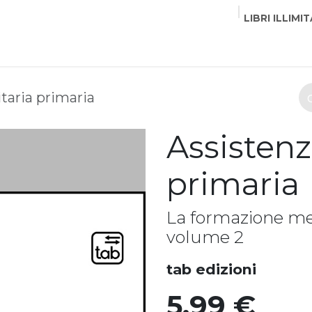
LIBRI ILLIMIT
EDITORI
CORSI
EVENTI
COMMUNITY
PART
taria primaria
Assistenz
primaria
La formazione med
volume 2
tab edizioni
5,99
€