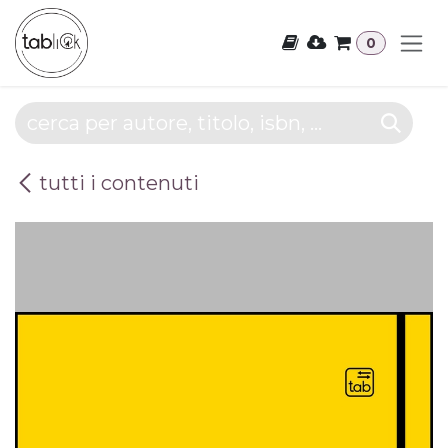
Passa al contenuto
0
tutti i contenuti