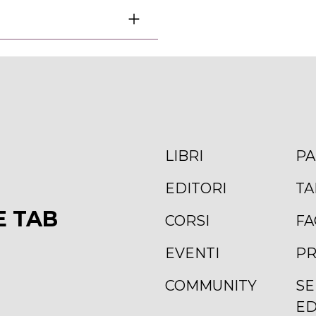
LIBRI
PA
EDITORI
TA
E TAB
CORSI
FA
EVENTI
PR
COMMUNITY
SE
ED