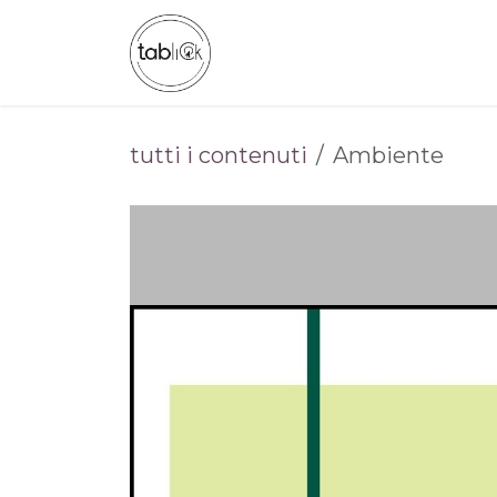
Passa al contenuto
CHI SIAMO
CATALOGO
tutti i contenuti
Ambiente