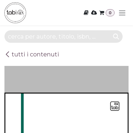
Passa al contenuto
0
tutti i contenuti