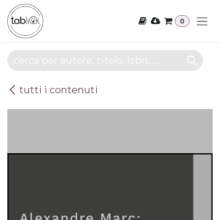
Passa al contenuto
0
tutti i contenuti