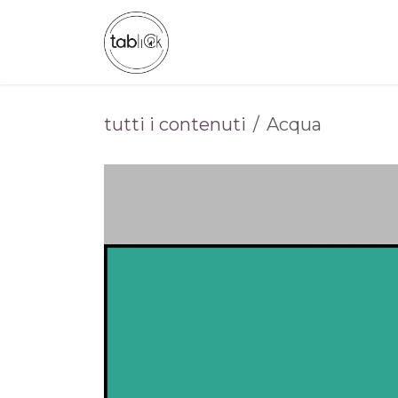
Passa al contenuto
CHI SIAMO
CATALOGO
tutti i contenuti
Acqua