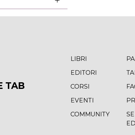
LIBRI
PA
EDITORI
TA
E TAB
CORSI
FA
EVENTI
PR
COMMUNITY
SE
ED