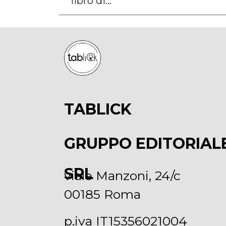
libro di...
TABLICK
GRUPPO EDITORIAL
SRL
viale Manzoni, 24/c
00185 Roma
p.iva IT15356021004