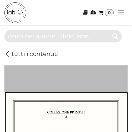
Passa al contenuto
0
tutti i contenuti