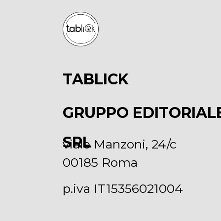
TABLICK
GRUPPO EDITORIAL
SRL
viale Manzoni, 24/c
00185 Roma
p.iva IT15356021004