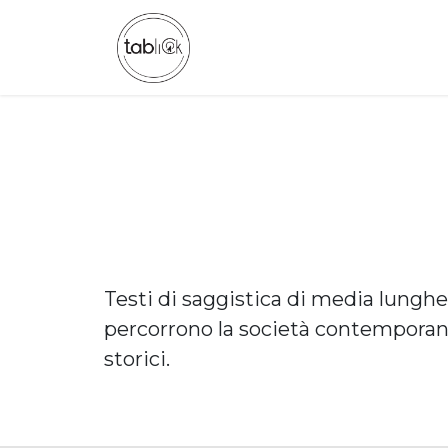
Passa al contenuto
CHI SIAMO
CATALOGO
Testi di saggistica di media lunghez
percorrono la società contemporanea
storici.