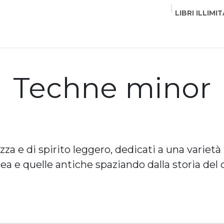
LIBRI ILLIMIT
EDITORI
CORSI
EVENTI
COMMUNITY
PART
Techne minor
za e di spirito leggero, dedicati a una varietà
 e quelle antiche spaziando dalla storia del ci