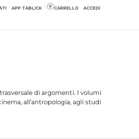
0
ATI
APP TABLICK
CARRELLO
ACCEDI
NER
CONTATTI
 trasversale di argomenti. I volumi
nema, all’antropologia, agli studi