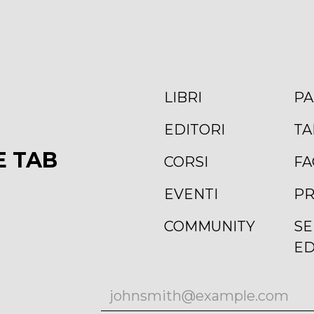
LIBRI
PA
EDITORI
TA
E TAB
CORSI
FA
EVENTI
PR
COMMUNITY
SE
ED