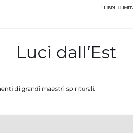
LIBRI ILLIMIT
EDITORI
CORSI
EVENTI
COMMUNITY
PART
Luci dall’Est
nti di grandi maestri spiriturali.