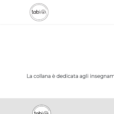
Passa al contenuto
CHI SIAMO
CATALOGO
La collana è dedicata agli insegname