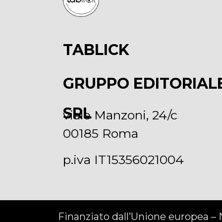
TABLICK
GRUPPO EDITORIAL
SRL
viale Manzoni, 24/c
00185 Roma
p.iva IT15356021004
Finanziato dall’Unione europea –