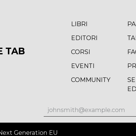
LIBRI
PA
EDITORI
TA
E TAB
CORSI
FA
EVENTI
PR
COMMUNITY
SE
ED
 Next Generation EU