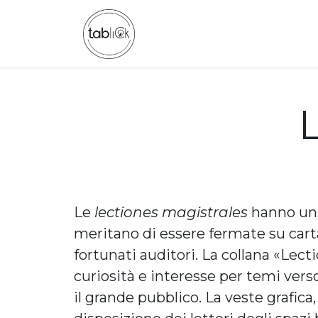
Passa al contenuto
CHI SIAMO
CATALOGO
Le
lectiones magistrales
hanno un 
meritano di essere fermate su carta
fortunati auditori. La collana «Lect
curiosità e interesse per temi verso
il grande pubblico. La veste grafic