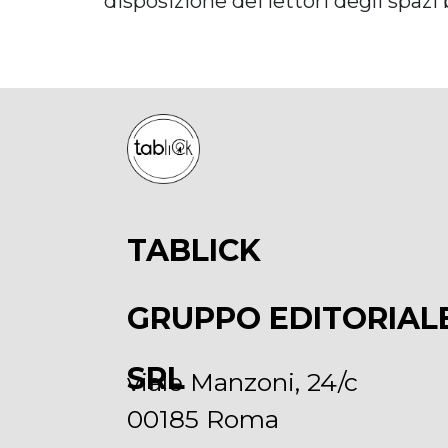
disposizione dei lettori degli spa
TABLICK
GRUPPO EDITORIAL
SRL
viale Manzoni, 24/c
00185 Roma