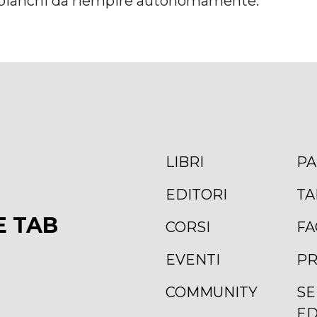
zi bianchi da riempire autonomamente.
LIBRI
PA
EDITORI
TA
E TAB
CORSI
FA
EVENTI
PR
COMMUNITY
SE
ED