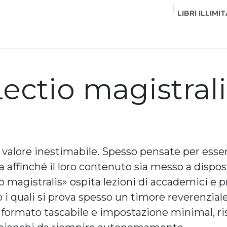
LIBRI ILLIMIT
EDITORI
CORSI
EVENTI
COMMUNITY
PART
Lectio magistrali
valore inestimabile. Spesso pensate per essere
 affinché il loro contenuto sia messo a disposi
io magistralis» ospita lezioni di accademici e p
 i quali si prova spesso un timore reverenziale
a, formato tascabile e impostazione minimal, ri