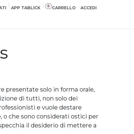
0
ATI
APP TABLICK
CARRELLO
ACCEDI
NER
CONTATTI
s
 presentate solo in forma orale,
zione di tutti, non solo dei
rofessionisti e vuole destare
, o che sono considerati ostici per
specchia il desiderio di mettere a