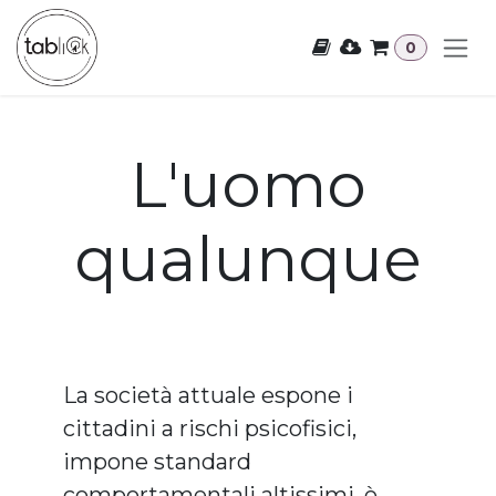
Passa al contenuto
0
L'uomo
qualunque
La società attuale espone i
cittadini a rischi psicofisici,
impone standard
comportamentali altissimi, è