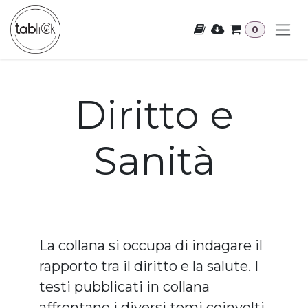
Passa al contenuto
0
Diritto e
Sanità
La collana si occupa di indagare il
rapporto tra il diritto e la salute. I
testi pubblicati in collana
affrontano i diversi temi coinvolti