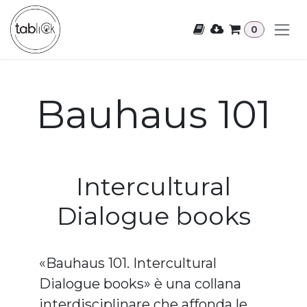
Passa al contenuto
0
Bauhaus 101
Intercultural
Dialogue books
«Bauhaus 101. Intercultural
Dialogue books» è una collana
interdisciplinare che affonda le