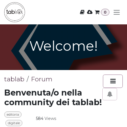
Skip to Content
0
Welcome!
tablab
Forum
Benvenuta/o nella
community dei tablab!
editoria
584
Views
digitale